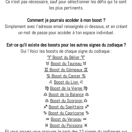
Ce n'est pas nécessaire, sauf pour sélectionner les défis qui te sont
les plus pertinents.
Comment je pourrais accéder à mon boost ?
Simplement avec l'adresse email renseignée ci-dessous, et en créant
un mot de passe pour accéder à ton espace individuel.
Est-ce qu'il existe des boosts pour les autres signes du zodiaque ?
Oui ! Voici les boosts de chaque signe du zodiaque :
♈ Boost du Bélier ♈
♉
Boost du Taureau
♉
♊ Boost du Gémeaux ♊
♋ Boost du Cancer ♋
♌️
Boost du Lion
♌️
♍
Boost de la Vierge
♍
♎
Boost de la Balance
♎
♎
Boost du Scorpion
♎
♐
Boost du Sagittaire
♐
♑
Boost du Capricorne
♑
♒
Boost du Verseau
♒
♓
Boost du Poissons
♓
Et vous pouvez vous procurer
le pack des 12 signes du zodiaques sur